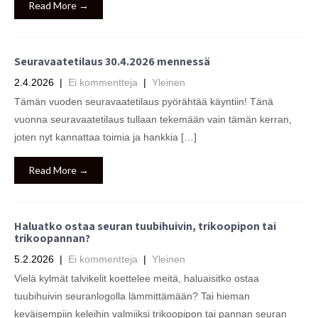
Read More →
Seuravaatetilaus 30.4.2026 mennessä
2.4.2026
|
Ei kommentteja
|
Yleinen
Tämän vuoden seuravaatetilaus pyörähtää käyntiin! Tänä
vuonna seuravaatetilaus tullaan tekemään vain tämän kerran,
joten nyt kannattaa toimia ja hankkia […]
Read More →
Haluatko ostaa seuran tuubihuivin, trikoopipon tai
trikoopannan?
5.2.2026
|
Ei kommentteja
|
Yleinen
Vielä kylmät talvikelit koettelee meitä, haluaisitko ostaa
tuubihuivin seuranlogolla lämmittämään? Tai hieman
keväisempiin keleihin valmiiksi trikoopipon tai pannan seuran