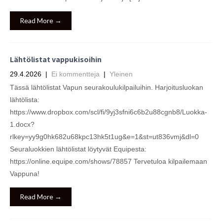
Read More →
Lähtölistat vappukisoihin
29.4.2026
|
Ei kommentteja
|
Yleinen
Tässä lähtölistat Vapun seurakoulukilpailuihin. Harjoitusluokan
lähtölista:
https://www.dropbox.com/scl/fi/9yj3sfni6c6b2u88cgnb8/Luokka-
1.docx?
rlkey=yy9g0hk682u68kpc13hk5t1ug&e=1&st=ut836vmj&dl=0
Seuraluokkien lähtölistat löytyvät Equipesta:
https://online.equipe.com/shows/78857 Tervetuloa kilpailemaan
Vappuna!
Read More →