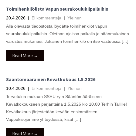
Toimihenkilölista Vapun seurakoulukilpailuihin
20.4.2026
|
Ei kommentteja
|
Yleinen
Alla olevasta tiedostosta löydätte toimihenkilöt vapun
seurakoulukilpailuihin. Olethan ajoissa paikalla ja säänmukainen
varustus mukanasi. Jokainen toimihenkilö on itse vastuussa […]
Read More →
Sääntömääräinen Kevätkokous 1.5.2026
10.4.2026
|
Ei kommentteja
|
Yleinen
Tervetuloa mukaan SSHU ry:n Sääntömääräiseen
Kevätkokoukseen perjantaina 1.5.2026 klo 10.00 Terhin Tallille!
Kevätkokous järjestetään kevään ensimmäisten
Vappukisojemme yhteydessä, kisat […]
Read More →