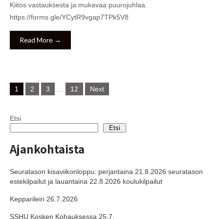
Kiitos vastauksesta ja mukavaa puurojuhlaa.
https://forms.gle/YCytR9vgap7TPk5V8
Read More →
Posts
1
2
3
…
12
Next
navigation
Etsi
Etsi
Ajankohtaista
Seuratason kisaviikonloppu: perjantaina 21.8.2026 seuratason
estekilpailut ja lauantaina 22.8.2026 koulukilpailut
Kepparileiri 26.7.2026
SSHU Kosken Kohauksessa 25.7.