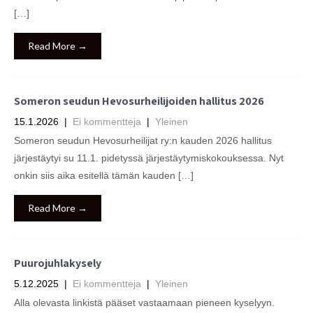
[…]
Read More →
Someron seudun Hevosurheilijoiden hallitus 2026
15.1.2026
|
Ei kommentteja
|
Yleinen
Someron seudun Hevosurheilijat ry:n kauden 2026 hallitus
järjestäytyi su 11.1. pidetyssä järjestäytymiskokouksessa. Nyt
onkin siis aika esitellä tämän kauden […]
Read More →
Puurojuhlakysely
5.12.2025
|
Ei kommentteja
|
Yleinen
Alla olevasta linkistä pääset vastaamaan pieneen kyselyyn.