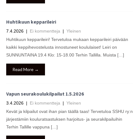
Huhtikuun kepparileiri
7.4.2026
|
Ei kommentteja
|
Yleinen
Huhtikuun kepparileiri! Tervetuloa mukaan kepparileiri päivään
kaikki keppihevostelusta innostuneet koululaiset! Leiri on
SUNNUNTAINA 19.4 Klo: 15-18.00 Terhin Tallilla. Muista […]
Read More →
Vapun seurakoulukilpailut 1.5.2026
3.4.2026
|
Ei kommentteja
|
Yleinen
Kevät ja kilpailut ovat ihan pian täällä taas! Tervetuloa SSHU ry:n
järjestämiin kouluratsastuksen harjoitus- ja seurakilpailuihin
Terhin Tallille vappuna […]