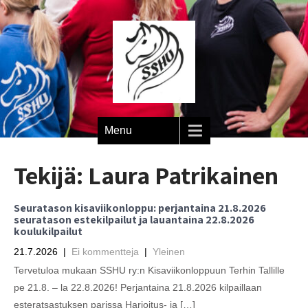
Menu
Tekijä:
Laura Patrikainen
Seuratason kisaviikonloppu: perjantaina 21.8.2026
seuratason estekilpailut ja lauantaina 22.8.2026
koulukilpailut
21.7.2026
|
Ei kommentteja
|
Yleinen
Tervetuloa mukaan SSHU ry:n Kisaviikonloppuun Terhin Tallille
pe 21.8. – la 22.8.2026! Perjantaina 21.8.2026 kilpaillaan
esteratsastuksen parissa Harjoitus- ja […]