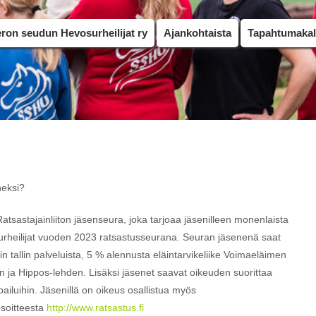
on seudun Hevosurheilijat ry
Ajankohtaista
Tapahtumakal
neksi?
astajainliiton jäsenseura, joka tarjoaa jäsenilleen monenlaista
rheilijat vuoden 2023 ratsastusseurana. Seuran jäsenenä saat
n tallin palveluista, 5 % alennusta eläintarvikeliike Voimaeläimen
en ja Hippos-lehden. Lisäksi jäsenet saavat oikeuden suorittaa
pailuihin. Jäsenillä on oikeus osallistua myös
osoitteesta
http://www.ratsastus.fi