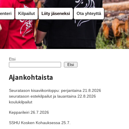
enteri
Kilpailut
Liity jäseneksi
Ota yhteyttä
Etsi
Etsi
Ajankohtaista
Seuratason kisaviikonloppu: perjantaina 21.8.2026
seuratason estekilpailut ja lauantaina 22.8.2026
koulukilpailut
Kepparileiri 26.7.2026
SSHU Kosken Kohauksessa 25.7.