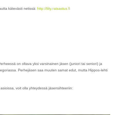
kautta kätevästi netissä:
http://liity.ratsastus.fi
heessä on oltava yksi varsinainen jäsen (juniori tai seniori) ja
tegoriassa. Perhejäsen saa muuten samat edut, mutta Hippos-lehti
 asioissa, voit olla yhteydessä jäsensihteeriin: