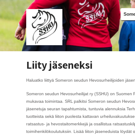
Somer
Liity jäseneksi
Haluatko liittyä Someron seudun Hevosurheilijoiden jäse
Someron seudun Hevosurheilijat ry (SSHU) on Suomen Rats
mukavaa toimintaa. SRL palkitsi Someron seudun Hevosu
jäsenetuja seuran tapahtumista, tuntuvia alennuksia Terhi
tuotteista sekä liiton puolesta kattavan urheiluvakuutuks
ratsastus- ja hevostaitomerkkejä ja osallistua ratsastuskil
toimihenkilökoulutuksiin. Lisää liiton jäseneduista löydät 