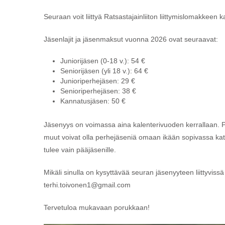
Seuraan voit liittyä Ratsastajainliiton liittymislomakkeen 
Jäsenlajit ja jäsenmaksut vuonna 2026 ovat seuraavat:
Juniorijäsen (0-18 v.): 54 €
Seniorijäsen (yli 18 v.): 64 €
Junioriperhejäsen: 29 €
Senioriperhejäsen: 38 €
Kannatusjäsen: 50 €
Jäsenyys on voimassa aina kalenterivuoden kerrallaan. Per
muut voivat olla perhejäseniä omaan ikään sopivassa ka
tulee vain pääjäsenille.
Mikäli sinulla on kysyttävää seuran jäsenyyteen liittyvissä
terhi.toivonen1@gmail.com
Tervetuloa mukavaan porukkaan!