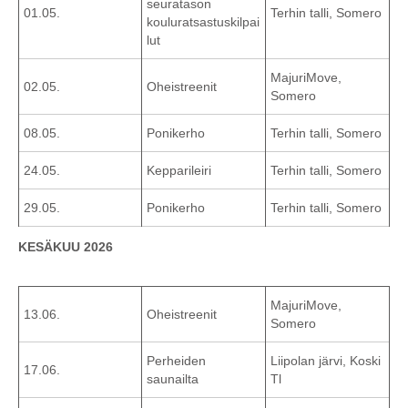
seuratason
01.05.
Terhin talli, Somero
kouluratsastuskilpai
lut
MajuriMove,
02.05.
Oheistreenit
Somero
08.05.
Ponikerho
Terhin talli, Somero
24.05.
Kepparileiri
Terhin talli, Somero
29.05.
Ponikerho
Terhin talli, Somero
KESÄKUU 2026
MajuriMove,
13.06.
Oheistreenit
Somero
Perheiden
Liipolan järvi, Koski
17.06.
saunailta
Tl