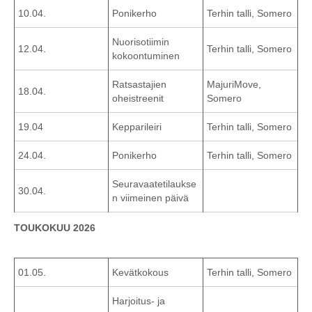
10.04.
Ponikerho
Terhin talli, Somero
Nuorisotiimin
12.04.
Terhin talli, Somero
kokoontuminen
Ratsastajien
MajuriMove,
18.04.
oheistreenit
Somero
19.04
Kepparileiri
Terhin talli, Somero
24.04.
Ponikerho
Terhin talli, Somero
Seuravaatetilaukse
30.04.
n viimeinen päivä
TOUKOKUU 2026
01.05.
Kevätkokous
Terhin talli, Somero
Harjoitus- ja