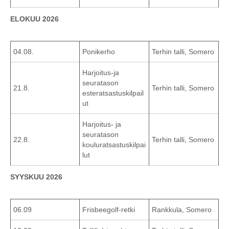
ELOKUU 2026
04.08.
Ponikerho
Terhin talli, Somero
Harjoitus-ja
seuratason
21.8.
Terhin talli, Somero
esteratsastuskilpail
ut
Harjoitus- ja
seuratason
22.8.
Terhin talli, Somero
kouluratsastuskilpai
lut
SYYSKUU 2026
06.09
Frisbeegolf-retki
Rankkula, Somero