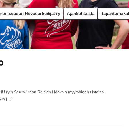
on seudun Hevosurheilijat ry
Ajankohtaista
Tapahtumakal
o
:n Seura-iltaan Raision Hööksin myymälään tiistaina
iin […]