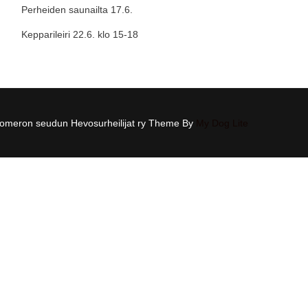
Perheiden saunailta 17.6.
Kepparileiri 22.6. klo 15-18
omeron seudun Hevosurheilijat ry Theme By
My Dog Lite