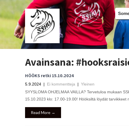
Somer
Avainsana:
#hooksraisi
HÖÖKS retki 15.10.2024
5.9.2024
|
Ei kommentteja
|
Yleinen
SYYSLOMA OHJELMAA VAILLA? Tervetuloa mukaan SSHU ry
15.10.2023 klo: 17.00-19.00! Hööksiltä löydät tarvikkeet n
Read More →