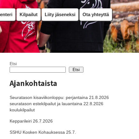
enteri
Kilpailut
Liity jäseneksi
Ota yhteyttä
Etsi
Etsi
Ajankohtaista
Seuratason kisaviikonloppu: perjantaina 21.8.2026
seuratason estekilpailut ja lauantaina 22.8.2026
koulukilpailut
Kepparileiri 26.7.2026
SSHU Kosken Kohauksessa 25.7.