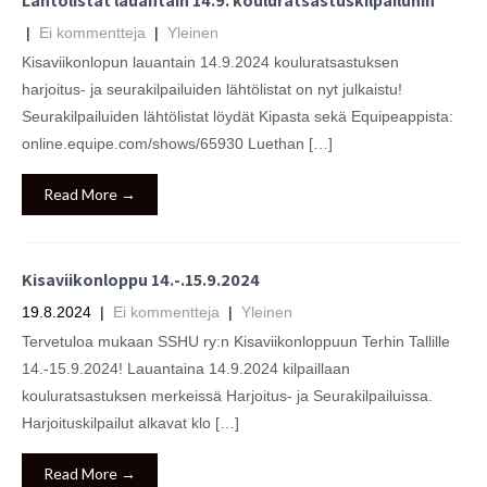
Lähtölistat lauantain 14.9. kouluratsastuskilpailuhin
|
Ei kommentteja
|
Yleinen
Kisaviikonlopun lauantain 14.9.2024 kouluratsastuksen
harjoitus- ja seurakilpailuiden lähtölistat on nyt julkaistu!
Seurakilpailuiden lähtölistat löydät Kipasta sekä Equipeappista:
online.equipe.com/shows/65930 Luethan […]
Read More →
Kisaviikonloppu 14.-.15.9.2024
19.8.2024
|
Ei kommentteja
|
Yleinen
Tervetuloa mukaan SSHU ry:n Kisaviikonloppuun Terhin Tallille
14.-15.9.2024! Lauantaina 14.9.2024 kilpaillaan
kouluratsastuksen merkeissä Harjoitus- ja Seurakilpailuissa.
Harjoituskilpailut alkavat klo […]
Read More →