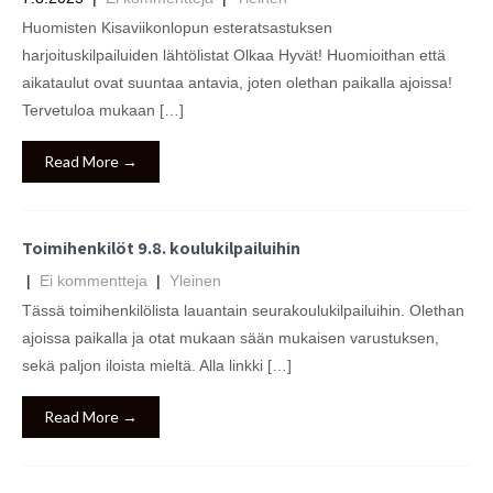
Huomisten Kisaviikonlopun esteratsastuksen
harjoituskilpailuiden lähtölistat Olkaa Hyvät! Huomioithan että
aikataulut ovat suuntaa antavia, joten olethan paikalla ajoissa!
Tervetuloa mukaan […]
Read More →
Toimihenkilöt 9.8. koulukilpailuihin
|
Ei kommentteja
|
Yleinen
Tässä toimihenkilölista lauantain seurakoulukilpailuihin. Olethan
ajoissa paikalla ja otat mukaan sään mukaisen varustuksen,
sekä paljon iloista mieltä. Alla linkki […]
Read More →