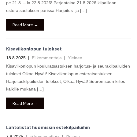
pe 21.8. – la 22.8.2026! Perjantaina 21.8.2026 kilpaillaan
esteratsastuksen parissa Harjoitus- ja […]
Read More →
Kisaviikonlopun tulokset
18.8.2025
|
Ei kommentteja
|
Yleinen
Kisaviikonlopun kouluratsastuksen harjoitus- ja seurakilpailuiden
tulokset Olkaa Hyvät! Kisaviikonlopun esteratsastuksen
Harjoituskilpailuiden tulokset, Olkaa Hyvät! Suuren suuri kiitos
kaikille mukana […]
Read More →
Lähtölistat huomissin estekilpailuihin
7.8.2025
|
Ei kommentteja
|
Yleinen