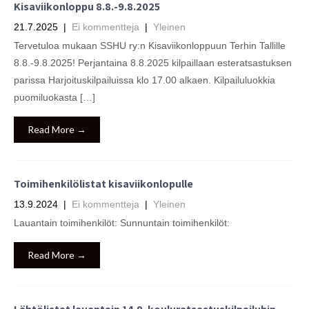
Kisaviikonloppu 8.8.-9.8.2025
21.7.2025
|
Ei kommentteja
|
Yleinen
Tervetuloa mukaan SSHU ry:n Kisaviikonloppuun Terhin Tallille
8.8.-9.8.2025! Perjantaina 8.8.2025 kilpaillaan esteratsastuksen
parissa Harjoituskilpailuissa klo 17.00 alkaen. Kilpailuluokkia
puomiluokasta […]
Read More →
Toimihenkilölistat kisaviikonlopulle
13.9.2024
|
Ei kommentteja
|
Yleinen
Lauantain toimihenkilöt: Sunnuntain toimihenkilöt:
Read More →