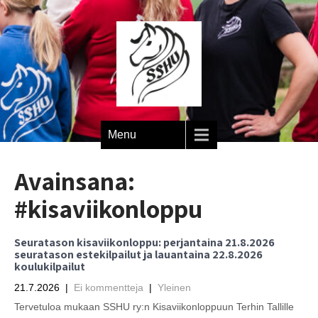
Menu
Avainsana:
#kisaviikonloppu
Seuratason kisaviikonloppu: perjantaina 21.8.2026
seuratason estekilpailut ja lauantaina 22.8.2026
koulukilpailut
21.7.2026
|
Ei kommentteja
|
Yleinen
Tervetuloa mukaan SSHU ry:n Kisaviikonloppuun Terhin Tallille