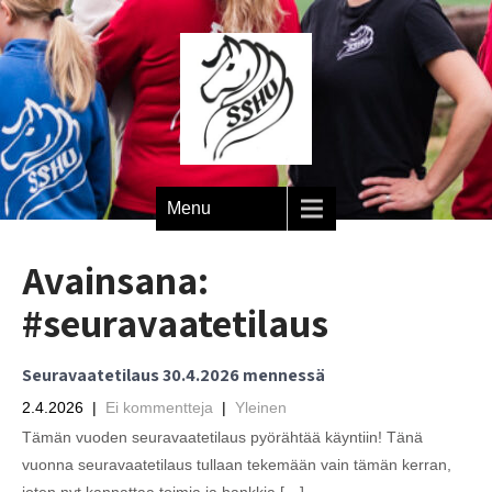
Menu
Avainsana:
#seuravaatetilaus
Seuravaatetilaus 30.4.2026 mennessä
2.4.2026
|
Ei kommentteja
|
Yleinen
Tämän vuoden seuravaatetilaus pyörähtää käyntiin! Tänä
vuonna seuravaatetilaus tullaan tekemään vain tämän kerran,