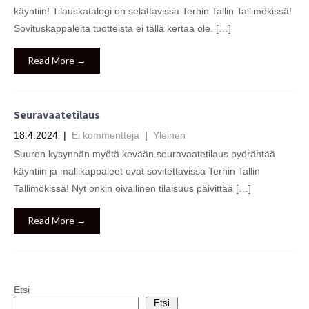
käyntiin! Tilauskatalogi on selattavissa Terhin Tallin Tallimökissä!
Sovituskappaleita tuotteista ei tällä kertaa ole. […]
Read More →
Seuravaatetilaus
18.4.2024
|
Ei kommentteja
|
Yleinen
Suuren kysynnän myötä kevään seuravaatetilaus pyörähtää
käyntiin ja mallikappaleet ovat sovitettavissa Terhin Tallin
Tallimökissä! Nyt onkin oivallinen tilaisuus päivittää […]
Read More →
Etsi
Etsi