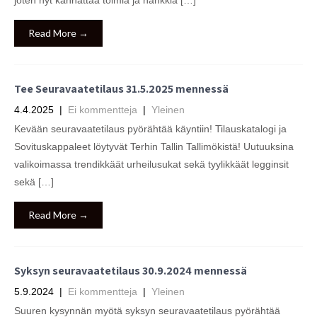
joten nyt kannattaa toimia ja hankkia […]
Read More →
Tee Seuravaatetilaus 31.5.2025 mennessä
4.4.2025
|
Ei kommentteja
|
Yleinen
Kevään seuravaatetilaus pyörähtää käyntiin! Tilauskatalogi ja
Sovituskappaleet löytyvät Terhin Tallin Tallimökistä! Uutuuksina
valikoimassa trendikkäät urheilusukat sekä tyylikkäät legginsit
sekä […]
Read More →
Syksyn seuravaatetilaus 30.9.2024 mennessä
5.9.2024
|
Ei kommentteja
|
Yleinen
Suuren kysynnän myötä syksyn seuravaatetilaus pyörähtää