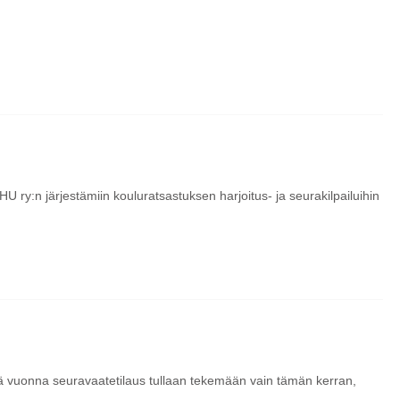
SHU ry:n järjestämiin kouluratsastuksen harjoitus- ja seurakilpailuihin
 vuonna seuravaatetilaus tullaan tekemään vain tämän kerran,