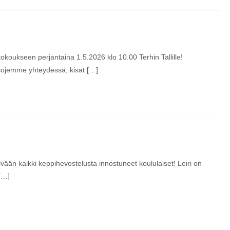
ukseen perjantaina 1.5.2026 klo 10.00 Terhin Tallille!
sojemme yhteydessä, kisat […]
ivään kaikki keppihevostelusta innostuneet koululaiset! Leiri on
[…]