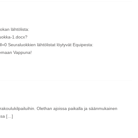
okan lähtölista:
Luokka-1.docx?
Seuraluokkien lähtölistat löytyvät Equipesta:
ilemaan Vappuna!
urakoulukilpailuihin. Olethan ajoissa paikalla ja säänmukainen
ssa […]