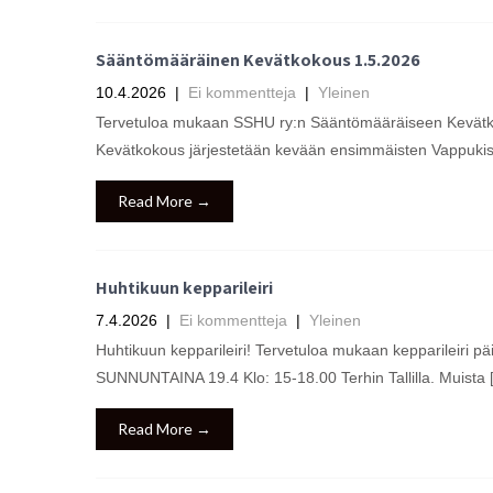
Sääntömääräinen Kevätkokous 1.5.2026
10.4.2026
|
Ei kommentteja
|
Yleinen
Tervetuloa mukaan SSHU ry:n Sääntömääräiseen Kevätkoko
Kevätkokous järjestetään kevään ensimmäisten Vappuki
Read More →
Huhtikuun kepparileiri
7.4.2026
|
Ei kommentteja
|
Yleinen
Huhtikuun kepparileiri! Tervetuloa mukaan kepparileiri pä
SUNNUNTAINA 19.4 Klo: 15-18.00 Terhin Tallilla. Muista 
Read More →