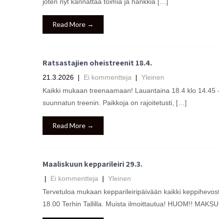
joten nyt kannattaa toimia ja hankkia […]
Read More →
Ratsastajien oheistreenit 18.4.
21.3.2026
|
Ei kommentteja
|
Yleinen
Kaikki mukaan treenaamaan! Lauantaina 18.4 klo 14.45 -1
suunnatun treenin. Paikkoja on rajoitetusti, […]
Read More →
Maaliskuun kepparileiri 29.3.
|
Ei kommentteja
|
Yleinen
Tervetuloa mukaan kepparileiripäivään kaikki keppihevos
18.00 Terhin Tallilla. Muista ilmoittautua! HUOM!! MAK