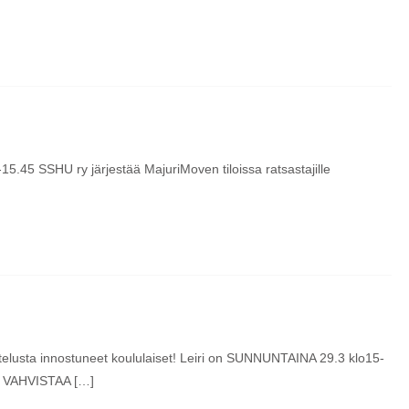
5.45 SSHU ry järjestää MajuriMoven tiloissa ratsastajille
telusta innostuneet koululaiset! Leiri on SUNNUNTAINA 29.3 klo15-
SU VAHVISTAA […]