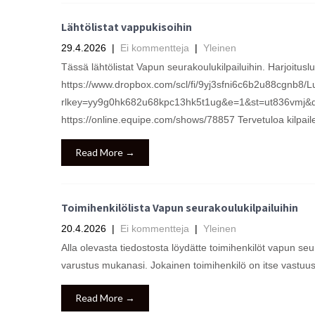
Lähtölistat vappukisoihin
29.4.2026
|
Ei kommentteja
|
Yleinen
Tässä lähtölistat Vapun seurakoulukilpailuihin. Harjoituslu
https://www.dropbox.com/scl/fi/9yj3sfni6c6b2u88cgnb8/
rlkey=yy9g0hk682u68kpc13hk5t1ug&e=1&st=ut836vmj&dl=0 
https://online.equipe.com/shows/78857 Tervetuloa kilpa
Read More →
Toimihenkilölista Vapun seurakoulukilpailuihin
20.4.2026
|
Ei kommentteja
|
Yleinen
Alla olevasta tiedostosta löydätte toimihenkilöt vapun se
varustus mukanasi. Jokainen toimihenkilö on itse vastuu
Read More →