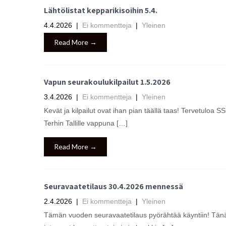
Lähtölistat kepparikisoihin 5.4.
4.4.2026
|
Ei kommentteja
|
Yleinen
Read More →
Vapun seurakoulukilpailut 1.5.2026
3.4.2026
|
Ei kommentteja
|
Yleinen
Kevät ja kilpailut ovat ihan pian täällä taas! Tervetuloa S
Terhin Tallille vappuna […]
Read More →
Seuravaatetilaus 30.4.2026 mennessä
2.4.2026
|
Ei kommentteja
|
Yleinen
Tämän vuoden seuravaatetilaus pyörähtää käyntiin! Tänä