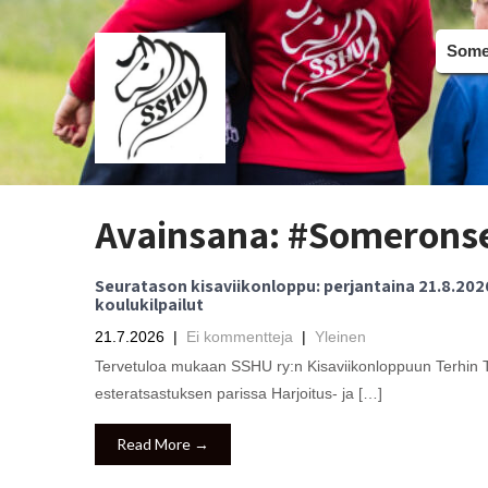
Somer
Avainsana:
#Someronse
Seuratason kisaviikonloppu: perjantaina 21.8.2026
koulukilpailut
21.7.2026
|
Ei kommentteja
|
Yleinen
Tervetuloa mukaan SSHU ry:n Kisaviikonloppuun Terhin Tall
esteratsastuksen parissa Harjoitus- ja […]
Read More →