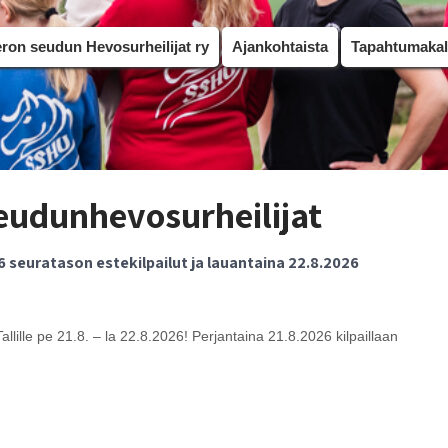
on seudun Hevosurheilijat ry
Ajankohtaista
Tapahtumakal
udunhevosurheilijat
 seuratason estekilpailut ja lauantaina 22.8.2026
ille pe 21.8. – la 22.8.2026! Perjantaina 21.8.2026 kilpaillaan