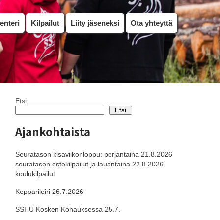
enteri
Kilpailut
Liity jäseneksi
Ota yhteyttä
Etsi
Etsi
Ajankohtaista
Seuratason kisaviikonloppu: perjantaina 21.8.2026
seuratason estekilpailut ja lauantaina 22.8.2026
koulukilpailut
Kepparileiri 26.7.2026
SSHU Kosken Kohauksessa 25.7.