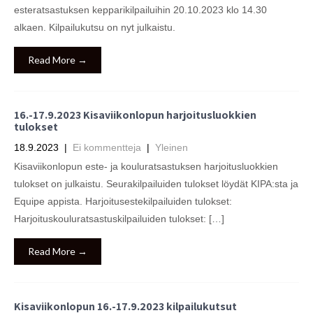
esteratsastuksen kepparikilpailuihin 20.10.2023 klo 14.30
alkaen. Kilpailukutsu on nyt julkaistu.
Read More →
16.-17.9.2023 Kisaviikonlopun harjoitusluokkien
tulokset
18.9.2023
|
Ei kommentteja
|
Yleinen
Kisaviikonlopun este- ja kouluratsastuksen harjoitusluokkien
tulokset on julkaistu. Seurakilpailuiden tulokset löydät KIPA:sta ja
Equipe appista. Harjoitusestekilpailuiden tulokset:
Harjoituskouluratsastuskilpailuiden tulokset: […]
Read More →
Kisaviikonlopun 16.-17.9.2023 kilpailukutsut