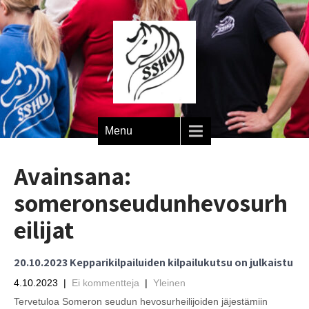
Menu
Avainsana:
someronseudunhevosurh
eilijat
20.10.2023 Kepparikilpailuiden kilpailukutsu on julkaistu
4.10.2023
|
Ei kommentteja
|
Yleinen
Tervetuloa Someron seudun hevosurheilijoiden jäjestämiin