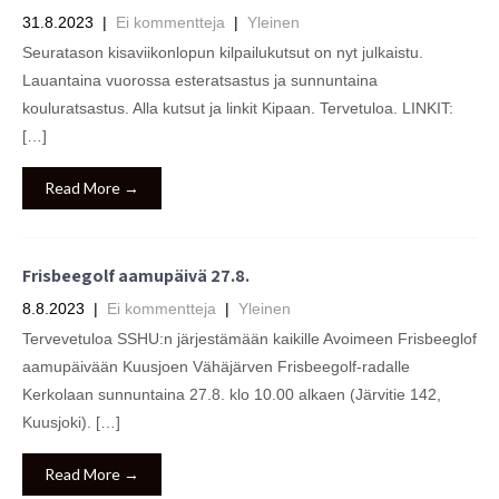
31.8.2023
|
Ei kommentteja
|
Yleinen
Seuratason kisaviikonlopun kilpailukutsut on nyt julkaistu.
Lauantaina vuorossa esteratsastus ja sunnuntaina
kouluratsastus. Alla kutsut ja linkit Kipaan. Tervetuloa. LINKIT:
[…]
Read More →
Frisbeegolf aamupäivä 27.8.
8.8.2023
|
Ei kommentteja
|
Yleinen
Tervevetuloa SSHU:n järjestämään kaikille Avoimeen Frisbeeglof
aamupäivään Kuusjoen Vähäjärven Frisbeegolf-radalle
Kerkolaan sunnuntaina 27.8. klo 10.00 alkaen (Järvitie 142,
Kuusjoki). […]
Read More →