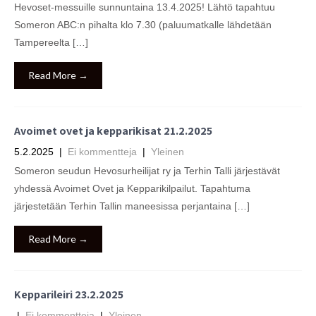
Hevoset-messuille sunnuntaina 13.4.2025! Lähtö tapahtuu
Someron ABC:n pihalta klo 7.30 (paluumatkalle lähdetään
Tampereelta […]
Read More →
Avoimet ovet ja kepparikisat 21.2.2025
5.2.2025
|
Ei kommentteja
|
Yleinen
Someron seudun Hevosurheilijat ry ja Terhin Talli järjestävät
yhdessä Avoimet Ovet ja Kepparikilpailut. Tapahtuma
järjestetään Terhin Tallin maneesissa perjantaina […]
Read More →
Kepparileiri 23.2.2025
|
Ei kommentteja
|
Yleinen