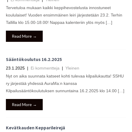
Tervetuloa mukaan kaikki keppihevostelusta innostuneet
koululaiset! Vuoden ensimmäinen leiri järjestetään 23.2. Terhin
Tallilla klo 15.00-18.00! Nappaa kalenteriin ylös myös […]
Read More →
Sääntökoulutus 16.2.2025
23.1.2025
|
Ei kommentteja
|
Yleinen
Nyt on aika suunnata katseet kohti tulevaa kilpailukautta! SSHU
ry järjestää yhdessä AuraMa:n kanssa
Kilpailusääntökoulutuksen sunnuntaina 16.2.2025 klo 14.00 […]
Read More →
Kevätkauden Kepparileirejä