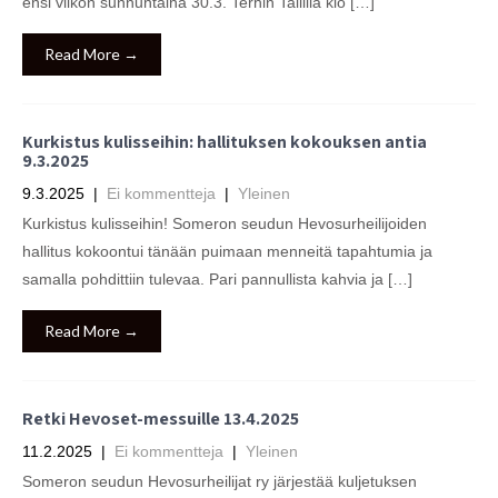
ensi viikon sunnuntaina 30.3. Terhin Tallilla klo […]
Read More →
Kurkistus kulisseihin: hallituksen kokouksen antia
9.3.2025
9.3.2025
|
Ei kommentteja
|
Yleinen
Kurkistus kulisseihin! Someron seudun Hevosurheilijoiden
hallitus kokoontui tänään puimaan menneitä tapahtumia ja
samalla pohdittiin tulevaa. Pari pannullista kahvia ja […]
Read More →
Retki Hevoset-messuille 13.4.2025
11.2.2025
|
Ei kommentteja
|
Yleinen
Someron seudun Hevosurheilijat ry järjestää kuljetuksen