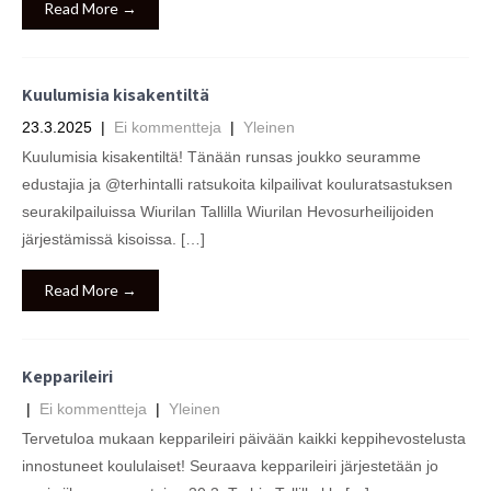
Read More →
Kuulumisia kisakentiltä
23.3.2025
|
Ei kommentteja
|
Yleinen
Kuulumisia kisakentiltä! Tänään runsas joukko seuramme
edustajia ja @terhintalli ratsukoita kilpailivat kouluratsastuksen
seurakilpailuissa Wiurilan Tallilla Wiurilan Hevosurheilijoiden
järjestämissä kisoissa. […]
Read More →
Kepparileiri
|
Ei kommentteja
|
Yleinen
Tervetuloa mukaan kepparileiri päivään kaikki keppihevostelusta
innostuneet koululaiset! Seuraava kepparileiri järjestetään jo