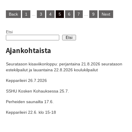
Posts
Back
1
…
3
4
5
6
7
…
9
Next
navigation
Etsi
Etsi
Ajankohtaista
Seuratason kisaviikonloppu: perjantaina 21.8.2026 seuratason
estekilpailut ja lauantaina 22.8.2026 koulukilpailut
Kepparileiri 26.7.2026
SSHU Kosken Kohauksessa 25.7.
Perheiden saunailta 17.6.
Kepparileiri 22.6. klo 15-18