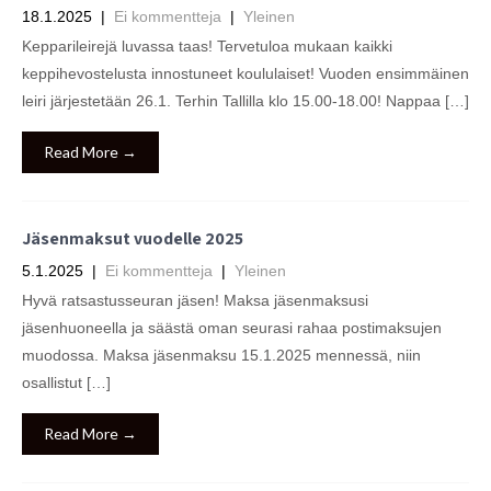
18.1.2025
|
Ei kommentteja
|
Yleinen
Kepparileirejä luvassa taas! Tervetuloa mukaan kaikki
keppihevostelusta innostuneet koululaiset! Vuoden ensimmäinen
leiri järjestetään 26.1. Terhin Tallilla klo 15.00-18.00! Nappaa […]
Read More →
Jäsenmaksut vuodelle 2025
5.1.2025
|
Ei kommentteja
|
Yleinen
Hyvä ratsastusseuran jäsen! Maksa jäsenmaksusi
jäsenhuoneella ja säästä oman seurasi rahaa postimaksujen
muodossa. Maksa jäsenmaksu 15.1.2025 mennessä, niin
osallistut […]
Read More →