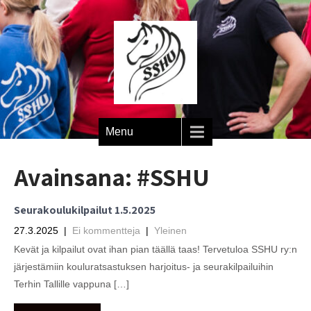
Menu
Avainsana:
#SSHU
Seurakoulukilpailut 1.5.2025
27.3.2025
|
Ei kommentteja
|
Yleinen
Kevät ja kilpailut ovat ihan pian täällä taas! Tervetuloa SSHU ry:n
järjestämiin kouluratsastuksen harjoitus- ja seurakilpailuihin
Terhin Tallille vappuna […]