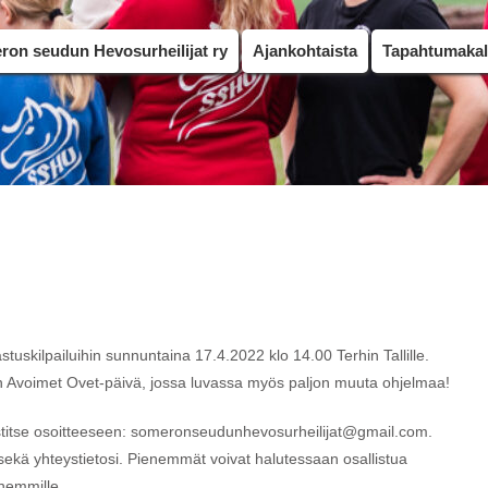
on seudun Hevosurheilijat ry
Ajankohtaista
Tapahtumakal
uskilpailuihin sunnuntaina 17.4.2022 klo 14.00 Terhin Tallille.
in Avoimet Ovet-päivä, jossa luvassa myös paljon muuta ohjelmaa!
titse osoitteeseen: someronseudunhevosurheilijat@gmail.com.
t sekä yhteystietosi. Pienemmät voivat halutessaan osallistua
enemmille.