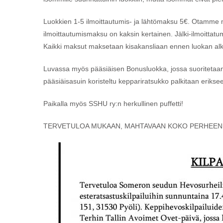
Luokkien 1-5 ilmoittautumis- ja lähtömaksu 5€. Otamme myös
ilmoittautumismaksu on kaksin kertainen. Jälki-ilmoittatu
Kaikki maksut maksetaan kisakansliaan ennen luokan alk
Luvassa myös pääsiäisen Bonusluokka, jossa suoritetaan 
pääsiäisasuin koristeltu keppariratsukko palkitaan erikse
Paikalla myös SSHU ry:n herkullinen puffetti!
TERVETULOA MUKAAN, MAHTAVAAN KOKO PERHEEN