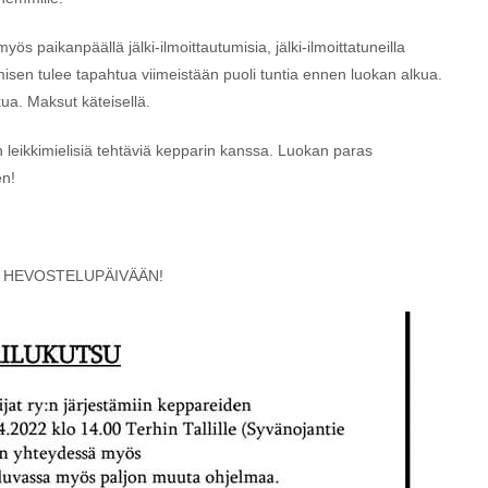
 paikanpäällä jälki-ilmoittautumisia, jälki-ilmoittatuneilla
misen tulee tapahtua viimeistään puoli tuntia ennen luokan alkua.
ua. Maksut käteisellä.
leikkimielisiä tehtäviä kepparin kanssa. Luokan paras
en!
 HEVOSTELUPÄIVÄÄN!