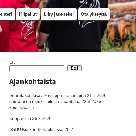
enteri
Kilpailut
Liity jäseneksi
Ota yhteyttä
Etsi
Etsi
Ajankohtaista
Seuratason kisaviikonloppu: perjantaina 21.8.2026
seuratason estekilpailut ja lauantaina 22.8.2026
koulukilpailut
Kepparileiri 26.7.2026
SSHU Kosken Kohauksessa 25.7.