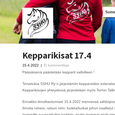
Somer
Kepparikisat 17.4
15.4.2022
|
Ei kommentteja
Pääsiäisenä päästetään kepparit valloilleen !
Tervetuloa SSHU Ry:n järjestämiin keppareiden esteratsast
Kepparikisojen yhteydessä järjestetään myös Terhin Tall
Ennakko-ilmoittautumiset 15.4.2022 mennessä sähköpos
Ilmoita nimesi, ratsun nimi, luokka/luokat johon osallistu
isommille suunnattuihin luokkiin, mutta isommat eivät pi