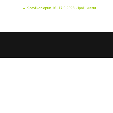
Post
←
Kisaviikonlopun 16.-17.9.2023 kilpailukutsut
navigation