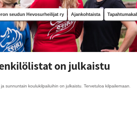
on seudun Hevosurheilijat ry
Ajankohtaista
Tapahtumakal
nkilölistat on julkaistu
 ja sunnuntain koulukilpailuihin on julkaistu. Tervetuloa kilpailemaan.