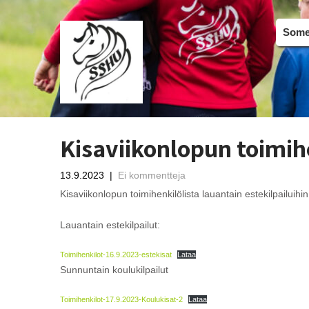
Somer
Kisaviikonlopun toimihe
13.9.2023
|
Ei kommentteja
Kisaviikonlopun toimihenkilölista lauantain estekilpailuihin
Lauantain estekilpailut:
Toimihenkilot-16.9.2023-estekisat
Lataa
Sunnuntain koulukilpailut
Toimihenkilot-17.9.2023-Koulukisat-2
Lataa