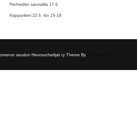
Perheiden saunailta 17.6.
Kepparileiri 22.6. klo 15-18
omeron seudun Hevosurheilijat ry Theme By
My Dog Lite