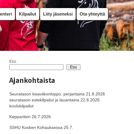
enteri
Kilpailut
Liity jäseneksi
Ota yhteyttä
Etsi
Etsi
Ajankohtaista
Seuratason kisaviikonloppu: perjantaina 21.8.2026
seuratason estekilpailut ja lauantaina 22.8.2026
koulukilpailut
Kepparileiri 26.7.2026
SSHU Kosken Kohauksessa 25.7.