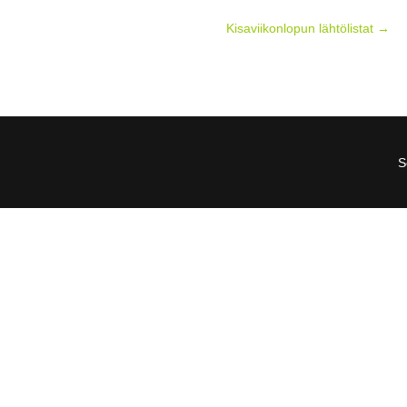
Kisaviikonlopun lähtölistat
→
S