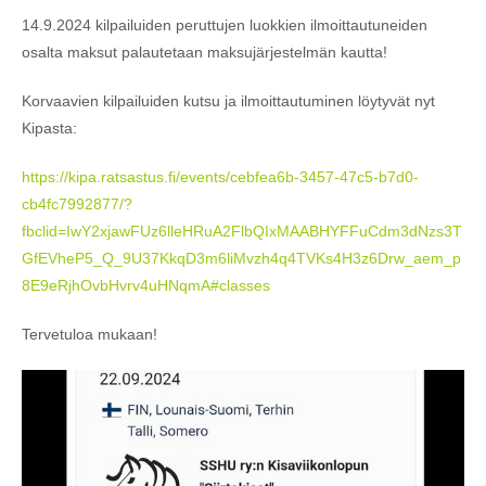
14.9.2024 kilpailuiden peruttujen luokkien ilmoittautuneiden
osalta maksut palautetaan maksujärjestelmän kautta!
Korvaavien kilpailuiden kutsu ja ilmoittautuminen löytyvät nyt
Kipasta:
https://kipa.ratsastus.fi/events/cebfea6b-3457-47c5-b7d0-
cb4fc7992877/?
fbclid=IwY2xjawFUz6lleHRuA2FlbQIxMAABHYFFuCdm3dNzs3T
GfEVheP5_Q_9U37KkqD3m6liMvzh4q4TVKs4H3z6Drw_aem_p
8E9eRjhOvbHvrv4uHNqmA#classes
Tervetuloa mukaan!