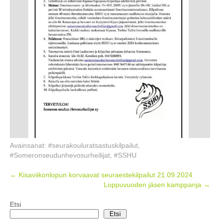
Avainsanat:
#seurakouluratsastuskilpailut
,
#Someronseudunhevosurheilijat
,
#SSHU
Post
←
Kisaviikonlopun korvaavat seuraestekilpailut 21.09.2024
Loppuvuoden jäsen kamppanja
→
navigation
Etsi
Etsi