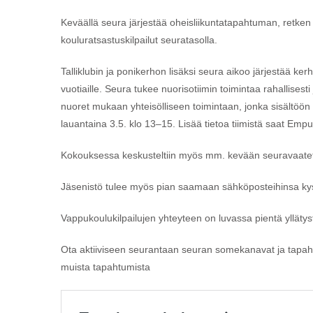
Keväällä seura järjestää oheisliikuntatapahtuman, retken H
kouluratsastuskilpailut seuratasolla.
Talliklubin ja ponikerhon lisäksi seura aikoo järjestää kerh
vuotiaille. Seura tukee nuorisotiimin toimintaa rahallisesti 
nuoret mukaan yhteisölliseen toimintaan, jonka sisältöön v
lauantaina 3.5. klo 13–15. Lisää tietoa tiimistä saat Empu
Kokouksessa keskusteltiin myös mm. kevään seuravaatetil
Jäsenistö tulee myös pian saamaan sähköposteihinsa kys
Vappukoulukilpailujen yhteyteen on luvassa pientä ylläty
Ota aktiiviseen seurantaan seuran somekanavat ja tapahtum
muista tapahtumista