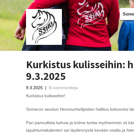
Somer
Kurkistus kulisseihin: 
9.3.2025
9.3.2025
|
Ei kommentteja
Kurkistus kulisseihin!
Someron seudun Hevosurheilijoiden hallitus kokoontui tä
Pari pannullista kahvia ja kolme tuntia myöhemmin oli käs
tapahtumakalenteri sai täydennystä kevään osalta ja hiem