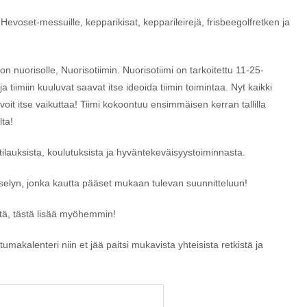
evoset-messuille, kepparikisat, kepparileirejä, frisbeegolfretken ja
on nuorisolle, Nuorisotiimin. Nuorisotiimi on tarkoitettu 11-25-
ja tiimiin kuuluvat saavat itse ideoida tiimin toimintaa. Nyt kaikki
oit itse vaikuttaa! Tiimi kokoontuu ensimmäisen kerran tallilla
lta!
auksista, koulutuksista ja hyväntekeväisyystoiminnasta.
elyn, jonka kautta pääset mukaan tulevan suunnitteluun!
stä, tästä lisää myöhemmin!
akalenteri niin et jää paitsi mukavista yhteisista retkistä ja