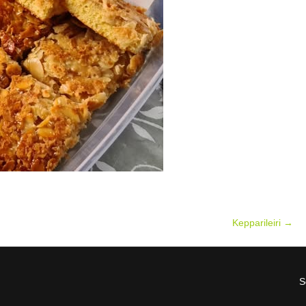
Kepparileiri
→
S