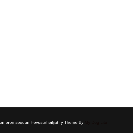
omeron seudun Hevosurheilijat ry Theme By
My Dog Lite