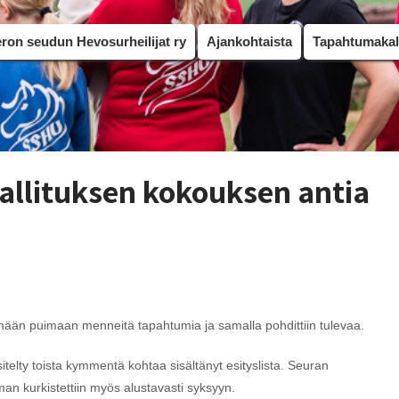
on seudun Hevosurheilijat ry
Ajankohtaista
Tapahtumakal
hallituksen kokouksen antia
nään puimaan menneitä tapahtumia ja samalla pohdittiin tulevaa.
itelty toista kymmentä kohtaa sisältänyt esityslista. Seuran
an kurkistettiin myös alustavasti syksyyn.