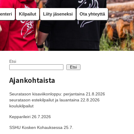
enteri
Kilpailut
Liity jäseneksi
Ota yhteyttä
Etsi
Etsi
Ajankohtaista
Seuratason kisaviikonloppu: perjantaina 21.8.2026
seuratason estekilpailut ja lauantaina 22.8.2026
koulukilpailut
Kepparileiri 26.7.2026
SSHU Kosken Kohauksessa 25.7.