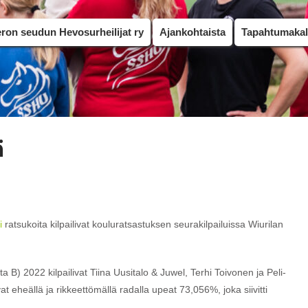
on seudun Hevosurheilijat ry
Ajankohtaista
Tapahtumakal
ä
i
ratsukoita kilpailivat kouluratsastuksen seurakilpailuissa Wiurilan
) 2022 kilpailivat Tiina Uusitalo & Juwel, Terhi Toivonen ja Peli-
at eheällä ja rikkeettömällä radalla upeat 73,056%, joka siivitti