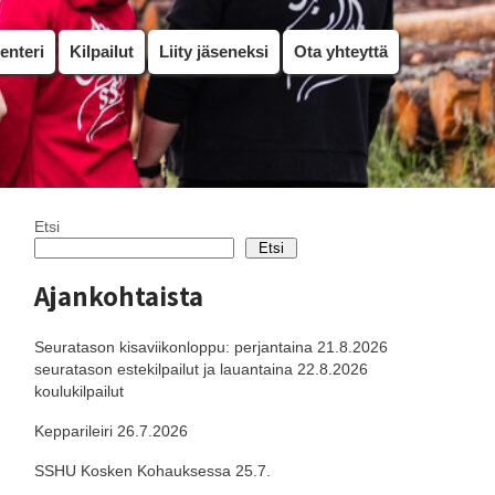
enteri
Kilpailut
Liity jäseneksi
Ota yhteyttä
Etsi
Etsi
Ajankohtaista
Seuratason kisaviikonloppu: perjantaina 21.8.2026
seuratason estekilpailut ja lauantaina 22.8.2026
koulukilpailut
Kepparileiri 26.7.2026
SSHU Kosken Kohauksessa 25.7.