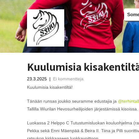
Somer
Kuulumisia kisakentilt
23.3.2025
|
Ei kommentteja
Kuulumisia kisakentiltä!
Tänään runsas joukko seuramme edustajia ja
@terhintall
Tallilla Wiurilan Hevosurheilijoiden järjestämissä kisoissa.
Luokassa 2 Helppo C Tutustumisluokan kouluohjelma (rata B
Pekka sekä Enni Mäenpää & Beira II. Tiina ja Pilli suorittiv
ratsukon kirkkaaseen luokkavoittoon.