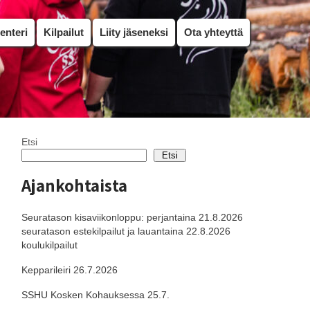
enteri
Kilpailut
Liity jäseneksi
Ota yhteyttä
Etsi
Etsi
Ajankohtaista
Seuratason kisaviikonloppu: perjantaina 21.8.2026
seuratason estekilpailut ja lauantaina 22.8.2026
koulukilpailut
Kepparileiri 26.7.2026
SSHU Kosken Kohauksessa 25.7.