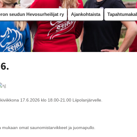
on seudun Hevosurheilijat ry
Ajankohtaista
Tapahtumakal
6.
viikkona 17.6.2026 klo 18.00-21.00 Liipolanjärvelle.
Ota mukaan omat saunomistarvikkeet ja juomapullo.