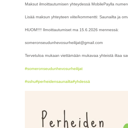
Maksut ilmoittautumisen yhteydessä MobilePaylla numeroo
Lisää maksun yhteyteen viite/kommentti: Saunailta ja om
HUOM!!!! Ilmoittautumiset ma 15.6.2026 mennessä:
someronseudunhevosurheilijat@gmail.com
Tervetuloa mukaan viettämään mukavaa yhteistä iltaa 
#someronseudunhevosurheilijat
#sshu
#perheidensaunailta
#yhdessä