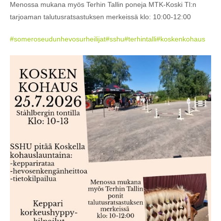
Menossa mukana myös Terhin Tallin poneja MTK-Koski Tl:n
tarjoaman talutusratsastuksen merkeissä klo: 10:00-12:00
#someroseudunhevosurheilijat
#sshu
#terhintalli
#koskenkohaus