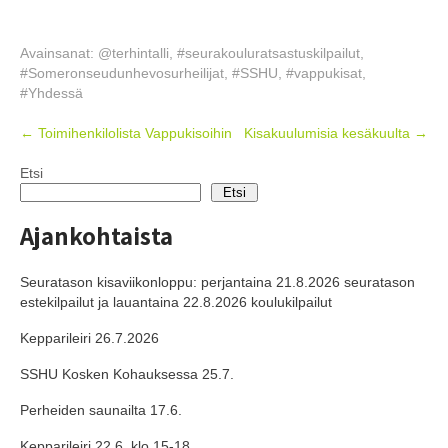
Avainsanat:
@terhintalli
,
#seurakouluratsastuskilpailut
,
#Someronseudunhevosurheilijat
,
#SSHU
,
#vappukisat
,
#Yhdessä
Post
←
Toimihenkilolista Vappukisoihin
Kisakuulumisia kesäkuulta
→
navigation
Etsi
Etsi
Ajankohtaista
Seuratason kisaviikonloppu: perjantaina 21.8.2026 seuratason
estekilpailut ja lauantaina 22.8.2026 koulukilpailut
Kepparileiri 26.7.2026
SSHU Kosken Kohauksessa 25.7.
Perheiden saunailta 17.6.
Kepparileiri 22.6. klo 15-18