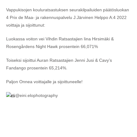
Vappukisojen kouluratsastuksen seurakilpailuiden päätösluokan
4 Prix de Maa- ja rakennuspalvelu J.Järvinen Helppo A:4 2022
voittaja ja sijoittunut:
Luokassa voiton vei Vihdin Ratsastajien Iina Hirsimäki &
Rosengårdens Night Hawk prosentein 66,071%
Toiseksi sijoittui Auran Ratsastajien Jenni Jusi & Cavy’s
Fandango prosentein 65,214%.
Paljon Onnea voittajalle ja sijoittuneelle!
@eini.elophotography