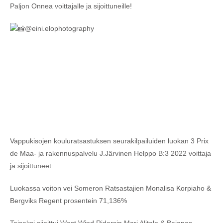
Paljon Onnea voittajalle ja sijoittuneille!
@eini.elophotography
Vappukisojen kouluratsastuksen seurakilpailuiden luokan 3 Prix
de Maa- ja rakennuspalvelu J.Järvinen Helppo B:3 2022 voittaja
ja sijoittuneet:
Luokassa voiton vei Someron Ratsastajien Monalisa Korpiaho &
Bergviks Regent prosentein 71,136%
Toiseksi sijoittui West Wind Ridersin Mari Alitalo & Bajanas