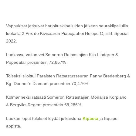
Vappukisat jatkuivat harjoituskilpailuiden jälkeen seurakilpailuilla
luokalla 2 Prix de Kivisaaren Piapojauhoi Helppo C, E.B. Special
2022.
Luokassa voiton vei Someron Ratsastajien Kiia Lindgren &
Popedatar prosentein 72,857%
Toiseksi sijoittui Paraisten Ratsastusseuran Fanny Bredenberg &
Kg. Donner’s Diamant prosentein 70,476%.
Kolmanneksi ratsasti Someron Ratsastajien Monalisa Korpiaho
& Bergviks Regent prosentein 69,286%.
Luokan loput tulokset löydät julkaistuna
Kipasta
ja Equipe-
appista.