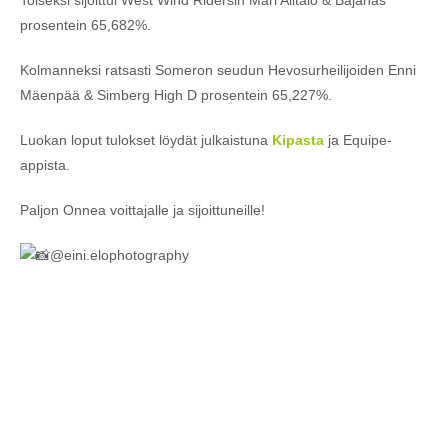
prosentein 65,682%.
Kolmanneksi ratsasti Someron seudun Hevosurheilijoiden Enni
Mäenpää & Simberg High D prosentein 65,227%.
Luokan loput tulokset löydät julkaistuna
Kipasta
ja Equipe-
appista.
Paljon Onnea voittajalle ja sijoittuneille!
@eini.elophotography