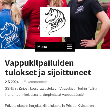
Menu
Vappukilpailuiden
tulokset ja sijoittuneet
2.5.2024
|
Ei kommentteja
SSHU ry järjesti kouluratsastuksen Vappukisat Terhin Tallilla
ihanan aurinkoisessa ja lämpimässä vappusäässä!
Päivä aloitettiin harjoituskilpailuluokalla Prix de Kivisaaren