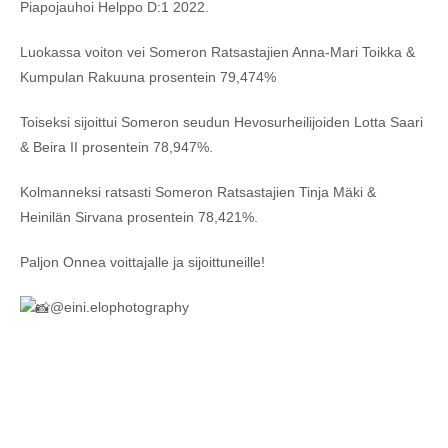
Piapojauhoi Helppo D:1 2022.
Luokassa voiton vei Someron Ratsastajien Anna-Mari Toikka &
Kumpulan Rakuuna prosentein 79,474%
Toiseksi sijoittui Someron seudun Hevosurheilijoiden Lotta Saari
& Beira II prosentein 78,947%.
Kolmanneksi ratsasti Someron Ratsastajien Tinja Mäki &
Heinilän Sirvana prosentein 78,421%.
Paljon Onnea voittajalle ja sijoittuneille!
@eini.elophotography